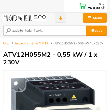
0
ks
za
0,00 Kč
Menu
Hledat
Úvod
frekvenční měniče ATV 12
ATV12H055M2 - 0,55 kW / 1 x 230V
ATV12H055M2 - 0,55 kW / 1 x
230V