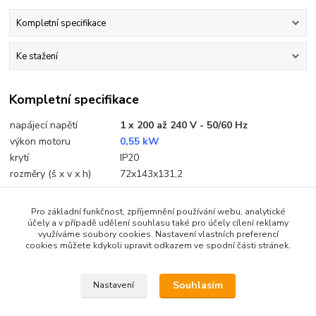
Kompletní specifikace
Ke stažení
Kompletní specifikace
napájecí napětí
1 x 200 až 240 V - 50/60 Hz
výkon motoru
0,55 kW
krytí
IP20
rozměry (š x v x h)
72x143x131,2
Pro základní funkčnost, zpříjemnění používání webu, analytické
účely a v případě udělení souhlasu také pro účely cílení reklamy
využíváme soubory cookies. Nastavení vlastních preferencí
Ke stažení
cookies můžete kdykoli upravit odkazem ve spodní části stránek.
katalog ATV12
Souhlasím
Nastavení