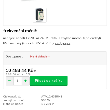
frekvenční měnič
napájecí napětí 1 x 200 až 240 V - 50/60 Hz výkon motoru 0,55 kW krytí
IP20 rozměry (š x v x h) 72x143x131,2
celý popis
Dostupnost
Není skladem
10 483,44 Kč
/
ks
8 664,00 Kč
bez DPH
Přidat do košíku
Číslo produktu:
ATV12H055M2
Jm. výkon motoru:
550 W
Napájecí napětí:
1 x 230 V