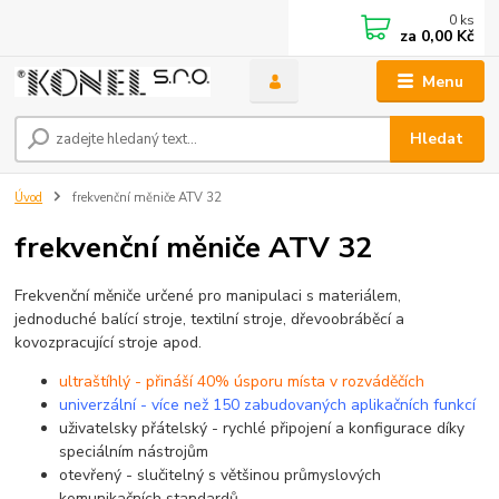
0
ks
za
0,00 Kč
Menu
Hledat
Úvod
frekvenční měniče ATV 32
frekvenční měniče ATV 32
Frekvenční měniče určené pro manipulaci s materiálem,
jednoduché balící stroje, textilní stroje, dřevoobráběcí a
kovozpracující stroje apod.
ultraštíhlý - přináší 40% úsporu místa v rozváděčích
univerzální - více než 150 zabudovaných aplikačních funkcí
uživatelsky přátelský - rychlé připojení a konfigurace díky
speciálním nástrojům
otevřený - slučitelný s většinou průmyslových
komunikačních standardů