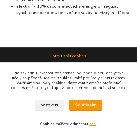
efektivní - 10% úspora elektrické energie při regulaci
synchronního motoru bez zpětné vazby na nízkých otáčkác
Upravit sběr cookies.
Pro základní funkčnost, zpříjemnění používání webu, analytické
Vytvořeno na
Eshop-rychle.cz
účely a v případě udělení souhlasu také pro účely cílení reklamy
využíváme soubory cookies. Nastavení vlastních preferencí
cookies můžete kdykoli upravit odkazem ve spodní části stránek.
Souhlasím
Nastavení
Souhlas můžete odmítnout
zde
.