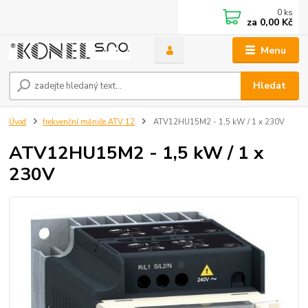
0
ks
za
0,00 Kč
Menu
Hledat
Úvod
frekvenční měniče ATV 12
ATV12HU15M2 - 1,5 kW / 1 x 230V
ATV12HU15M2 - 1,5 kW / 1 x
230V