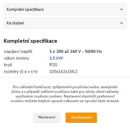
Kompletní specifikace
Ke stažení
Kompletní specifikace
napájecí napětí
1 x 200 až 240 V - 50/60 Hz
výkon motoru
1,5 kW
krytí
IP20
rozměry (š x v x h)
105x142x156,2
Pro základní funkčnost, zpříjemnění používání webu, analytické
účely a v případě udělení souhlasu také pro účely cílení reklamy
využíváme soubory cookies. Nastavení vlastních preferencí
Ke stažení
cookies můžete kdykoli upravit odkazem ve spodní části stránek.
katalog ATV12
Souhlasím
Nastavení