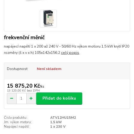
frekvenční měnič
napájecí napětí 1 x 200 až 240 V - 50/60 Hz výkon motoru 1,5 kW krytí IP20
rozměry (š x v x h) 105x142x156,2
celý popis
Dostupnost
Není skladem
15 875,20 Kč
/
ks
13 120,00 Kč
bez DPH
Přidat do košíku
Číslo produktu:
ATV12HU15M2
Jm. výkon motoru:
1,5 kW
Napájecí napětí:
1 x 230 V