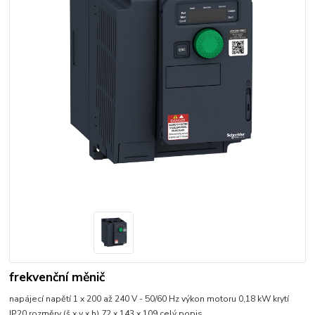
frekvenční měnič
napájecí napětí 1 x 200 až 240 V - 50/60 Hz výkon motoru 0,18 kW krytí
IP20 rozměry (š x v x h) 72 x 143 x 109
celý popis