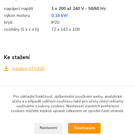
napájecí napětí
1 x 200 až 240 V - 50/60 Hz
výkon motoru
0,18 kW
krytí
IP20
rozměry (š x v x h)
72 x 143 x 109
Ke stažení
katalog ATV320
Zboží zařazeno v kategoriích
Pro základní funkčnost, zpříjemnění používání webu, analytické
frekvenční měniče ATV 320
účely a v případě udělení souhlasu také pro účely cílení reklamy
využíváme soubory cookies. Nastavení vlastních preferencí
cookies můžete kdykoli upravit odkazem ve spodní části stránek.
Souhlasím
Nastavení
Upravit sběr cookies.