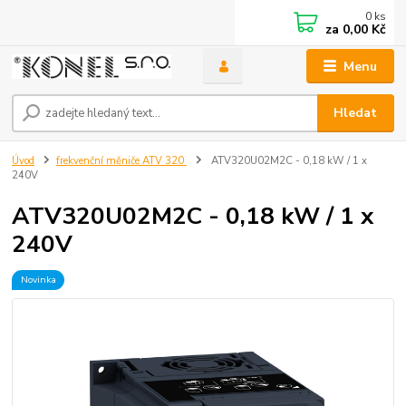
0
ks
za
0,00 Kč
Menu
Hledat
Úvod
frekvenční měniče ATV 320
ATV320U02M2C - 0,18 kW / 1 x
240V
ATV320U02M2C - 0,18 kW / 1 x
240V
Novinka