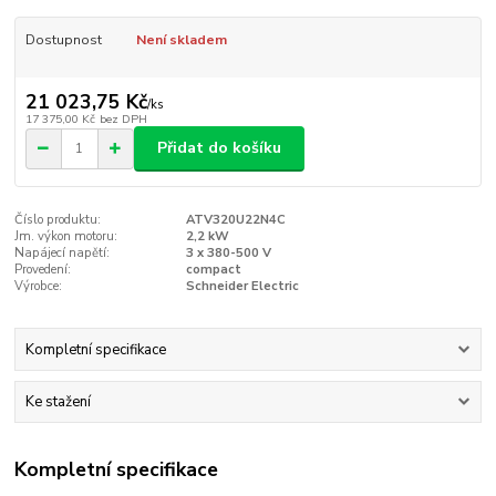
Dostupnost
Není skladem
21 023,75 Kč
/
ks
17 375,00 Kč
bez DPH
Přidat do košíku
Číslo produktu:
ATV320U22N4C
Jm. výkon motoru:
2,2 kW
Napájecí napětí:
3 x 380-500 V
Provedení:
compact
Výrobce:
Schneider Electric
Kompletní specifikace
Ke stažení
Kompletní specifikace