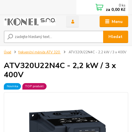
0
ks
za
0,00 Kč
Menu
Hledat
Úvod
frekvenční měniče ATV 320
ATV320U22N4C - 2,2 kW / 3 x 400V
ATV320U22N4C - 2,2 kW / 3 x
400V
Novinka
TOP produkt