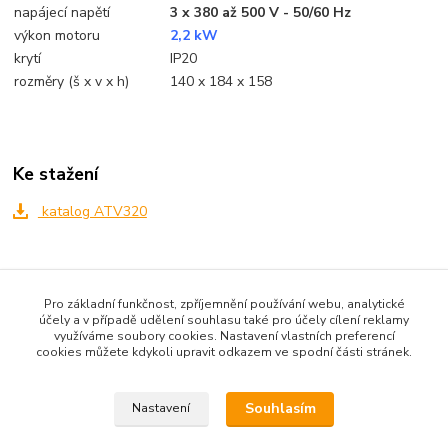
napájecí napětí
3 x 380 až 500 V - 50/60 Hz
výkon motoru
2,2 kW
krytí
IP20
rozměry (š x v x h)
140 x 184 x 158
Ke stažení
katalog ATV320
Zboží zařazeno v kategoriích
Pro základní funkčnost, zpříjemnění používání webu, analytické
frekvenční měniče ATV 320
účely a v případě udělení souhlasu také pro účely cílení reklamy
využíváme soubory cookies. Nastavení vlastních preferencí
cookies můžete kdykoli upravit odkazem ve spodní části stránek.
Souhlasím
Nastavení
Upravit sběr cookies.