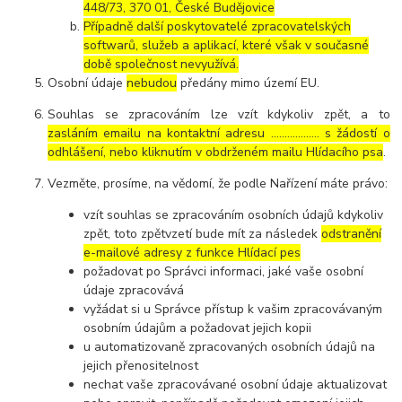
448/73, 370 01, České Budějovice
Případně další poskytovatelé zpracovatelských
softwarů, služeb a aplikací, které však v současné
době společnost nevyužívá.
Osobní údaje
nebudou
předány mimo území EU.
Souhlas se zpracováním lze vzít kdykoliv zpět, a to
zasláním emailu na kontaktní adresu ..……………. s žádostí o
odhlášení, nebo kliknutím v obdrženém mailu Hlídacího psa
.
Vezměte, prosíme, na vědomí, že podle Nařízení máte právo:
vzít souhlas se zpracováním osobních údajů kdykoliv
zpět, toto zpětvzetí bude mít za následek
odstranění
e-mailové adresy z funkce Hlídací pes
požadovat po Správci informaci, jaké vaše osobní
údaje zpracovává
vyžádat si u Správce přístup k vašim zpracovávaným
osobním údajům a požadovat jejich kopii
u automatizovaně zpracovaných osobních údajů na
jejich přenositelnost
nechat vaše zpracovávané osobní údaje aktualizovat