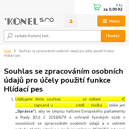
0
ks
za
0,00 Kč
Menu
Hledat
Úvod
Souhlas se zpracováním osobních údajů pro účely použití funkce
Hlídací pes
Souhlas se zpracováním osobních
údajů pro účely použití funkce
Hlídací pes
Udělujete tímto souhlas ……………..., se sídlem ………………, IČ
………………., zapsaná u ………………… , oddíl …, vložka …..
(dále jen
„Správce“
), aby ve smyslu nařízení Evropského parlamentu
a Rady (EU) č. 2016/679 o ochraně fyzických osob v
souvislosti se zpracováním osobních údajů a o volném