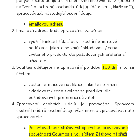
pohybu těchto údajů a o zrušení směrnice 95/46/ES (obecné
nařízení o ochraně osobních údajů) (dále jen
„Nařízení“
),
zpracovával/a následující osobní údaje:
emailovou adresu
Emailová adresa bude zpracována za účelem:
využití funkce Hlídací pes – zaslání e-mailové
notifikace, jakmile se změní skladovost / cena
zvoleného produktu dle požadovaných preferencí
uživatele
Souhlas udělujete na zpracování po dobu
180 dní
a to za
účelem:
zaslání e-mailové notifikace, jakmile se změní
skladovost / cena zvoleného produktu dle
požadovaných preferencí uživatele.
Zpracování osobních údajů je prováděno Správcem
osobních údajů, osobní údaje však mohou zpracovávat i tito
zpracovatelé:
Poskytovatelem služby Eshop-rychle, provozované
společností Golemos s.r.o., sídlem Zátkovo nábřeží