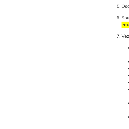
Oso
Sou
ema
Vez