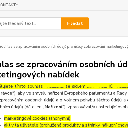
KONTAKTY
Hledat
ouhlas se zpracováním osobních údajů pro účely zobrazování marketingov
las se zpracováním osobních úd
etingových nabídek
lujete tímto souhlas ……………..., se sídlem ………………, IČ ……………
rávce“
), aby ve smyslu nařízení Evropského parlamentu a Rady 
zpracováním osobních údajů a o volném pohybu těchto údajů a 
bních údajů) (dále jen
„Nařízení“
), zpracovával/a následující osob
marketingové cookies (anonymní)
aktivita uživatele (prohlížené produkty a stránky, nákupní chov