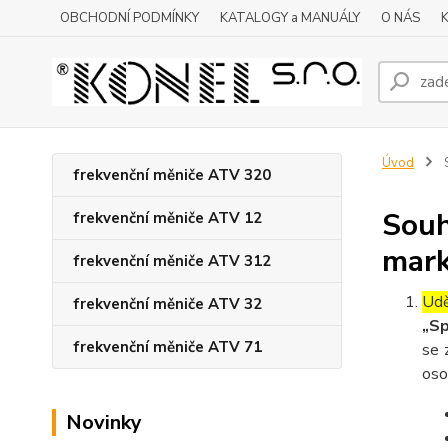
OBCHODNÍ PODMÍNKY
KATALOGY a MANUÁLY
O NÁS
Úvod
S
frekvenční měniče ATV 320
Souh
frekvenční měniče ATV 12
mark
frekvenční měniče ATV 312
Udě
frekvenční měniče ATV 32
„Sp
frekvenční měniče ATV 71
se 
oso
Novinky