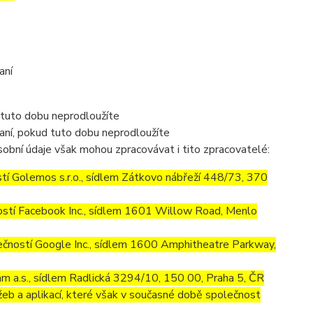
aní
 tuto dobu neprodloužíte
aní, pokud tuto dobu neprodloužíte
obní údaje však mohou zpracovávat i tito zpracovatelé:
í Golemos s.r.o., sídlem Zátkovo nábřeží 448/73, 370
stí Facebook Inc., sídlem 1601 Willow Road, Menlo
ností Google Inc., sídlem 1600 Amphitheatre Parkway,
m a.s., sídlem Radlická 3294/10, 150 00, Praha 5, ČR
eb a aplikací, které však v současné době společnost