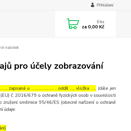
Přihlášení
0
ks
za
0,00 Kč
ých nabídek
ajů pro účely zobrazování
…., zapsaná u ………………… , oddíl …, vložka …..
(dále jen
(EU) č. 2016/679 o ochraně fyzických osob v souvislosti
o zrušení směrnice 95/46/ES (obecné nařízení o ochraně
ní údaje:
ání)