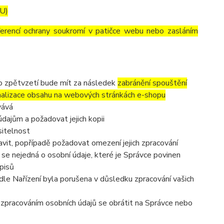
EU)
ferencí ochrany soukromí v patičce webu nebo zasláním
to zpětvzetí bude mít za následek
zabránění spouštění
nalizace obsahu na webových stránkách e-shopu
vává
dajům a požadovat jejich kopii
sitelnost
vit, popřípadě požadovat omezení jejich zpracování
se nejedná o osobní údaje, které je Správce povinen
pisů
dle Nařízení byla porušena v důsledku zpracování vašich
e zpracováním osobních údajů se obrátit na Správce nebo