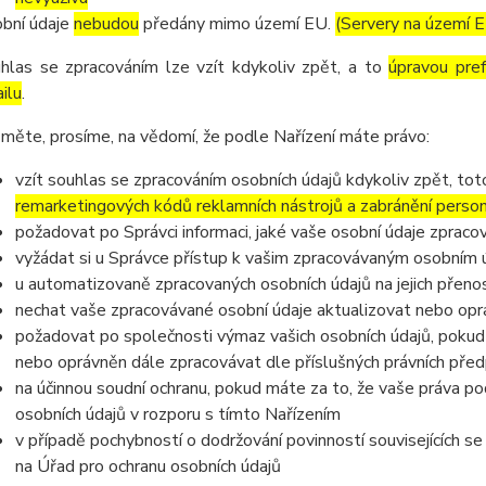
bní údaje
nebudou
předány mimo území EU.
(Servery na území 
hlas se zpracováním lze vzít kdykoliv zpět, a to
úpravou pre
ilu
.
měte, prosíme, na vědomí, že podle Nařízení máte právo:
vzít souhlas se zpracováním osobních údajů kdykoliv zpět, to
remarketingových kódů reklamních nástrojů a zabránění perso
požadovat po Správci informaci, jaké vaše osobní údaje zpraco
vyžádat si u Správce přístup k vašim zpracovávaným osobním ú
u automatizovaně zpracovaných osobních údajů na jejich přeno
nechat vaše zpracovávané osobní údaje aktualizovat nebo opra
požadovat po společnosti výmaz vašich osobních údajů, pokud 
nebo oprávněn dále zpracovávat dle příslušných právních před
na účinnou soudní ochranu, pokud máte za to, že vaše práva po
osobních údajů v rozporu s tímto Nařízením
v případě pochybností o dodržování povinností souvisejících s
na Úřad pro ochranu osobních údajů