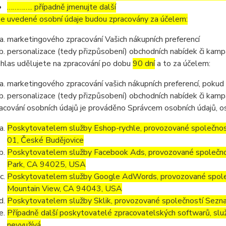
………….. případně jmenujte další
e uvedené osobní údaje budou zpracovány za účelem:
marketingového zpracování Vašich nákupních preferencí
personalizace (tedy přizpůsobení) obchodních nabídek či kamp
hlas udělujete na zpracování po dobu
90 dní
a to za účelem:
marketingového zpracování vašich nákupních preferencí, pokud
personalizace (tedy přizpůsobení) obchodních nabídek či kamp
acování osobních údajů je prováděno Správcem osobních údajů, os
Poskytovatelem služby Eshop-rychle, provozované společnost
01, České Budějovice
Poskytovatelem služby Facebook Ads, provozované společno
Park, CA 94025, USA
Poskytovatelem služby Google AdWords, provozované společ
Mountain View, CA 94043, USA
Poskytovatelem služby Sklik, provozované společností Sezna
Případně další poskytovatelé zpracovatelských softwarů, služ
nevyužívá